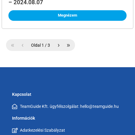
– 2024.08.07
Megnézem
«
‹
›
»
Oldal
1
/
3
Kapcsolat
TeamGuide Kft. ügyfélszolgálat: hello@teamguide.hu
Információk
Adatkezelési Szabályzat