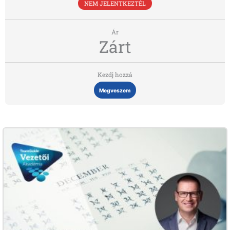
NEM JELENTKEZTÉL
Ár
Zárt
Kezdj hozzá
Megveszem