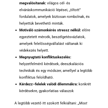
megvalósítanak:
világos cél- és
elváráskommunikáció lépései, „tiltott”
fordulatok, amelyek biztosan rombolnak, és
helyettük bevethető minták.
Motiváló számonkérés stressz nélkül:
előre
egyeztetett mércék, beszélgetésvázlatok,
amelyek felelősségvállalást váltanak ki
védekezés helyett.
Megnyugtató konfliktuskezelés:
helyzetfelmérő kérdések, deeszkalációs
technikák és egy módszer, amellyel a legtöbb
konfliktus feloldható.
Kérdezz–felelek valódi dilemmákra:
konkrét
kérdésekre, gyakorlatias válaszok
A legtöbb vezető itt szokott felkiáltani:
„Most