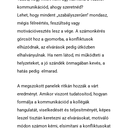
kommunikációd, ahogy szeretnéd?
Lehet, hogy mindent „szabályszerűen” mondasz,
mégis félreértés, feszültség vagy
motivációvesztés lesz a vége. A számonkérés
görcsöt hoz a gyomorba, a konfliktusok
elhúzódnak, az elvárások pedig útközben
elhalványulnak. Ha nem látod, mi működteti a
helyzeteket, a jó szándék önmagában kevés, a
hatás pedig elmarad.
A megszokott panelek ritkán hozzák a várt
eredményt. Amikor viszont tudatosítod, hogyan
formálja a kommunikációd a kollégák
hangulatát, viselkedését és teljesítményét, képes
leszel tisztán keretezni az elvárásokat, motiváló
módon számon kérni, elsimítani a konfliktusokat