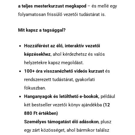
a teljes mesterkurzust megkapod
– és mellé egy
folyamatosan frissülő vezetői tudástárat is.
Mit kapsz a tagsággal?
Hozzáférést az élő, interaktív vezetői
képzésekhez
, ahol kérdezhetsz és valós
helyzetekre kapsz megoldást.
100+ óra visszanézhető videós kurzust
és
rendszerezett tudástárat, gyakorlati
fókuszban.
Hanganyagok és letölthető e-bookok,
például
két bestseller vezetői könyv ajándékba
(12
880 Ft értékben)
Személyes támogatást élő adásokon
, plusz
egy zárt közösséget, ahol bármikor találsz