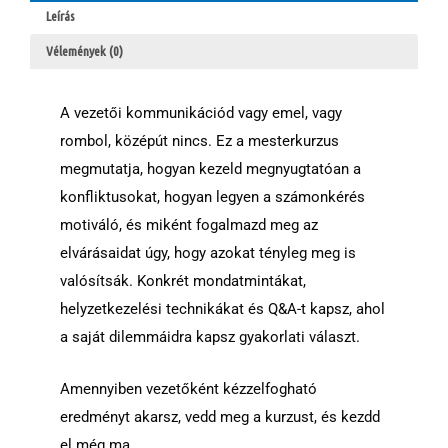
Leírás
Vélemények (0)
A vezetői kommunikációd vagy emel, vagy
rombol, középút nincs. Ez a mesterkurzus
megmutatja, hogyan kezeld megnyugtatóan a
konfliktusokat, hogyan legyen a számonkérés
motiváló, és miként fogalmazd meg az
elvárásaidat úgy, hogy azokat tényleg meg is
valósítsák. Konkrét mondatmintákat,
helyzetkezelési technikákat és Q&A-t kapsz, ahol
a saját dilemmáidra kapsz gyakorlati választ.
Amennyiben vezetőként kézzelfogható
eredményt akarsz, vedd meg a kurzust, és kezdd
el még ma.