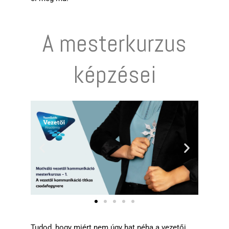
A mesterkurzus
képzései
Tudod, hogy miért nem úgy hat néha a vezetői