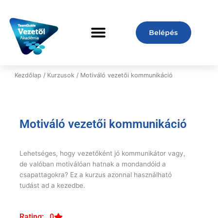
Skip
to
content
Belépés
Kezdőlap
/
Kurzusok
/ Motiváló vezetői kommunikáció
Motiváló vezetői kommunikáció
Lehetséges, hogy vezetőként jó kommunikátor vagy,
de valóban motiválóan hatnak a mondandóid a
csapattagokra? Ez a kurzus azonnal használható
tudást ad a kezedbe.
Rating: 0