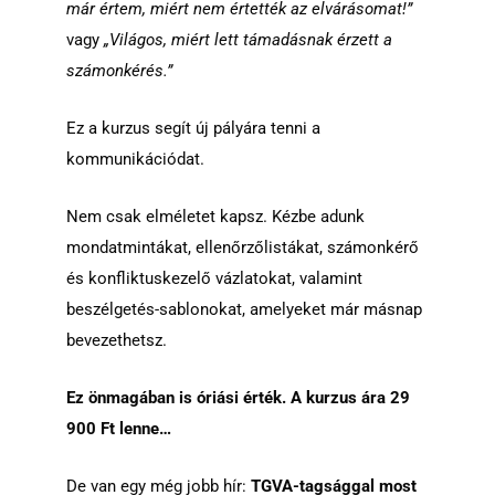
már értem, miért nem értették az elvárásomat!”
vagy
„Világos, miért lett támadásnak érzett a
számonkérés.”
Ez a kurzus segít új pályára tenni a
kommunikációdat.
Nem csak elméletet kapsz. Kézbe adunk
mondatmintákat, ellenőrzőlistákat, számonkérő
és konfliktuskezelő vázlatokat, valamint
beszélgetés-sablonokat, amelyeket már másnap
bevezethetsz.
Ez önmagában is óriási érték. A kurzus ára 29
900 Ft lenne…
De van egy még jobb hír:
TGVA-tagsággal most