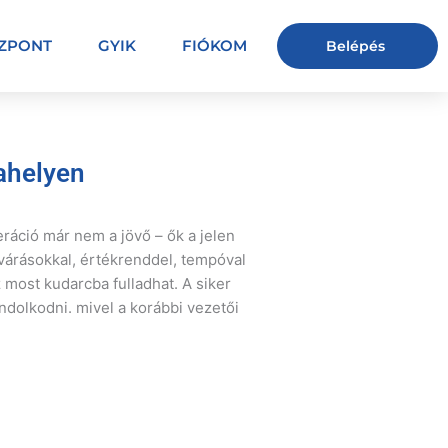
ÖZPONT
GYIK
FIÓKOM
Belépés
ahelyen
ráció már nem a jövő – ők a jelen
várásokkal, értékrenddel, tempóval
most kudarcba fulladhat. A siker
ndolkodni. mivel a korábbi vezetői