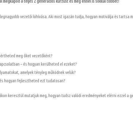
 megkapod a teljes Z generációs kurzust és még ennél is sokkal többet!
legnagyobb vezetői kihívása. Aki most igazán tudja, hogyan motiválja és tartsa 
 értheted meg őket vezetőként?
kapcsolatban – és hogyan kerülheted el ezeket?
folyamatokat, amelyek tényleg működnek velük?
 és hogyan fejlesztheted ezt tudatosan?
ákon keresztül mutatjuk meg, hogyan tudsz valódi eredményeket elérni ezzel a g