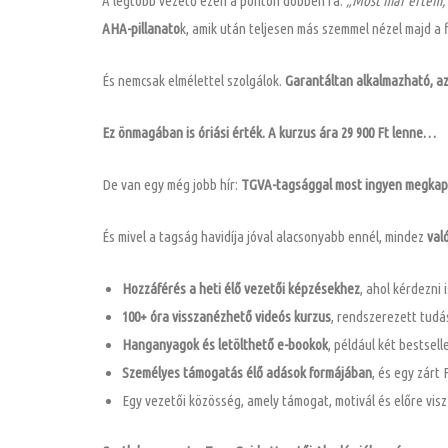
A legtöbb vezető ezen a ponton döbben rá:
„Most már értem, 
AHA-pillanato
k, amik után teljesen más szemmel nézel majd a f
És nemcsak elmélettel szolgálok.
Garantáltan alkalmazható, a
Ez önmagában is óriási érték. A kurzus ára 29 900 Ft lenne…
De van egy még jobb hír:
TGVA-tagsággal most ingyen megkap
És mivel a tagság havidíja jóval alacsonyabb ennél, mindez
val
Hozzáférés a heti élő vezetői képzésekhez
, ahol kérdezni
100+ óra visszanézhető videós kurzus
, rendszerezett tudás
Hanganyagok és letölthető e-bookok
, például két bestsel
Személyes támogatás élő adások formájában
, és egy zárt
Egy vezetői közösség, amely támogat, motivál és előre visz