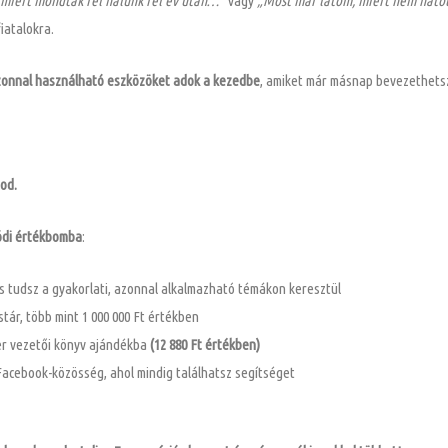
miért mondtak fel nálunk fél év után…”
vagy
„Most már látom, miért nem hato
iatalokra.
zonnal használható eszközöket adok a kezedbe
, amiket már másnap bevezethetsz
od.
ódi értékbomba
:
 is tudsz a gyakorlati, azonnal alkalmazható témákon keresztül
tár, több mint 1 000 000 Ft értékben
ler vezetői könyv ajándékba
(12 880 Ft értékben)
 Facebook-közösség, ahol mindig találhatsz segítséget