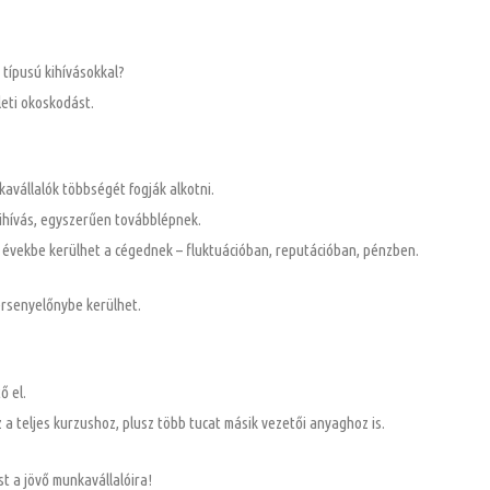
 típusú kihívásokkal?
leti okoskodást.
kavállalók többségét fogják alkotni.
 kihívás, egyszerűen továbblépnek.
 évekbe kerülhet a cégednek – fluktuációban, reputációban, pénzben.
versenyelőnybe kerülhet.
ő el.
 a teljes kurzushoz, plusz több tucat másik vezetői anyaghoz is.
t a jövő munkavállalóira!