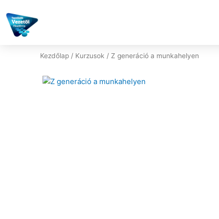
Skip
to
content
Kezdőlap
/
Kurzusok
/ Z generáció a munkahelyen