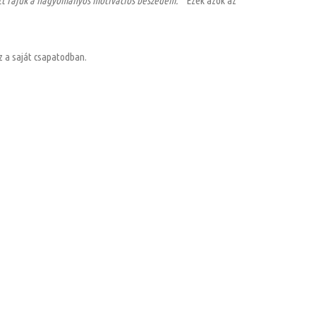
tt rájuk a hagyományos motivációs beszédem.”
Ezek azok az
 a saját csapatodban.