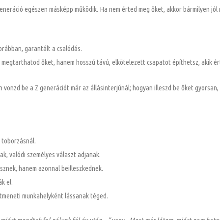
generáció egészen másképp működik. Ha nem érted meg őket, akkor bármilyen jól m
rábban, garantált a csalódás.
 megtarthatod őket, hanem hosszú távú, elkötelezett csapatot építhetsz, akik ért
vonzd be a Z generációt már az állásinterjúnál; hogyan illeszd be őket gyorsan
 toborzásnál.
ak, valódi személyes választ adjanak.
esznek, hanem azonnal beilleszkednek.
k el.
 átmeneti munkahelyként lássanak téged.