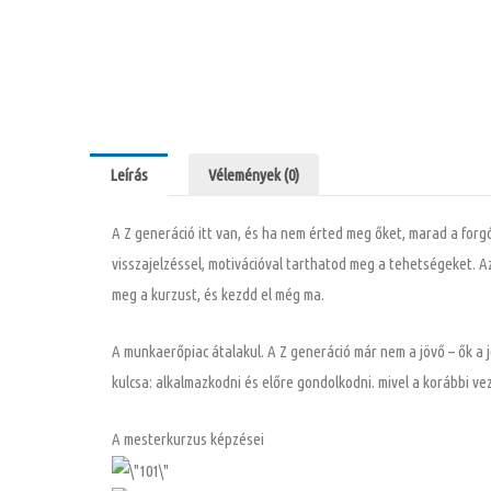
Leírás
Vélemények (0)
A Z generáció itt van, és ha nem érted meg őket, marad a forg
visszajelzéssel, motivációval tarthatod meg a tehetségeket. 
meg a kurzust, és kezdd el még ma.
A munkaerőpiac átalakul. A Z generáció már nem a jövő – ők a 
kulcsa: alkalmazkodni és előre gondolkodni. mivel a korábbi ve
A mesterkurzus képzései