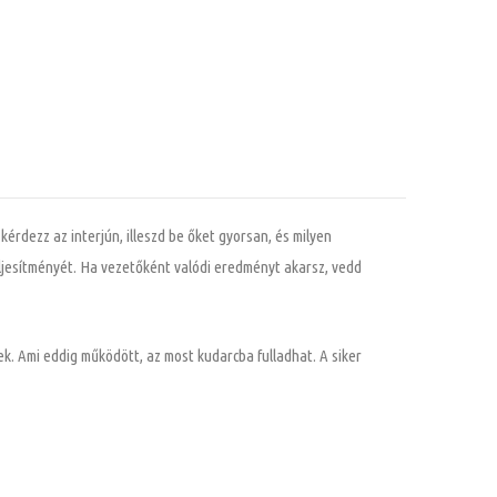
érdezz az interjún, illeszd be őket gyorsan, és milyen
eljesítményét. Ha vezetőként valódi eredményt akarsz, vedd
k. Ami eddig működött, az most kudarcba fulladhat. A siker