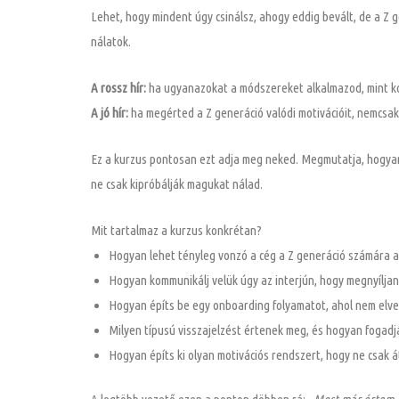
Lehet, hogy mindent úgy csinálsz, ahogy eddig bevált, de a Z 
nálatok.
A rossz hír:
ha ugyanazokat a módszereket alkalmazod, mint ko
A jó hír:
ha megérted a Z generáció valódi motivációit, nemcsak
Ez a kurzus pontosan ezt adja meg neked. Megmutatja, hogyan 
ne csak kipróbálják magukat nálad.
Mit tartalmaz a kurzus konkrétan?
Hogyan lehet tényleg vonzó a cég a Z generáció számára a
Hogyan kommunikálj velük úgy az interjún, hogy megnyíljan
Hogyan építs be egy onboarding folyamatot, ahol nem elv
Milyen típusú visszajelzést értenek meg, és hogyan fogadjá
Hogyan építs ki olyan motivációs rendszert, hogy ne csak