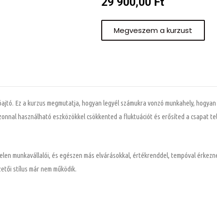
29 900,00
Ft
Megveszem a kurzust
óajtó. Ez a kurzus megmutatja, hogyan legyél számukra vonzó munkahely, hogyan k
Azonnal használható eszközökkel csökkented a fluktuációt és erősíted a csapat t
jelen munkavállalói, és egészen más elvárásokkal, értékrenddel, tempóval érkezne
zetői stílus már nem működik.