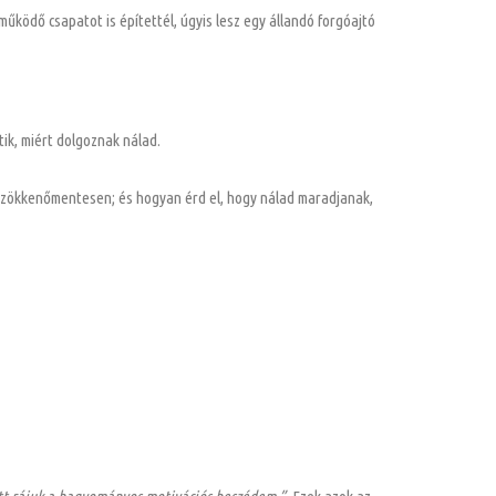
űködő csapatot is építettél, úgyis lesz egy állandó forgóajtó
ik, miért dolgoznak nálad.
, zökkenőmentesen; és hogyan érd el, hogy nálad maradjanak,