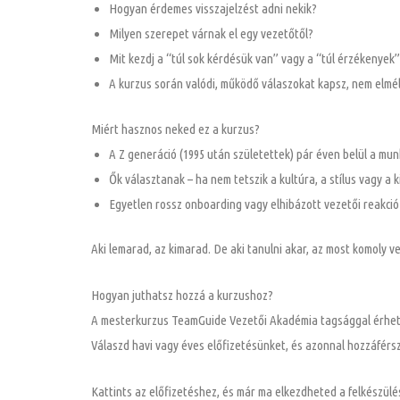
Hogyan érdemes visszajelzést adni nekik?
Milyen szerepet várnak el egy vezetőtől?
Mit kezdj a “túl sok kérdésük van” vagy a “túl érzékenyek”
A kurzus során valódi, működő válaszokat kapsz, nem elmé
Miért hasznos neked ez a kurzus?
A Z generáció (1995 után születettek) pár éven belül a mun
Ők választanak – ha nem tetszik a kultúra, a stílus vagy a
Egyetlen rossz onboarding vagy elhibázott vezetői reakció
Aki lemarad, az kimarad. De aki tanulni akar, az most komoly 
Hogyan juthatsz hozzá a kurzushoz?
A mesterkurzus TeamGuide Vezetői Akadémia tagsággal érhet
Válaszd havi vagy éves előfizetésünket, és azonnal hozzáférsz
Kattints az előfizetéshez, és már ma elkezdheted a felkészülés