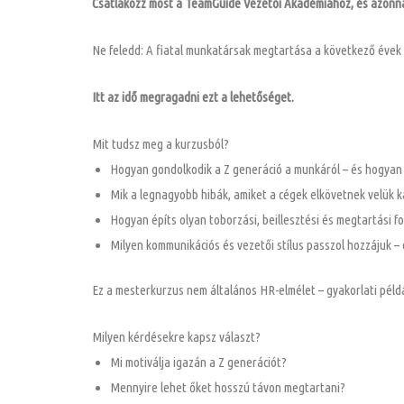
Csatlakozz most a TeamGuide Vezetői Akadémiához, és azonnal
Ne feledd: A fiatal munkatársak megtartása a következő évek 
Itt az idő megragadni ezt a lehetőséget.
Mit tudsz meg a kurzusból?
Hogyan gondolkodik a Z generáció a munkáról – és hogyan
Mik a legnagyobb hibák, amiket a cégek elkövetnek velük 
Hogyan építs olyan toborzási, beillesztési és megtartási 
Milyen kommunikációs és vezetői stílus passzol hozzájuk –
Ez a mesterkurzus nem általános HR-elmélet – gyakorlati péld
Milyen kérdésekre kapsz választ?
Mi motiválja igazán a Z generációt?
Mennyire lehet őket hosszú távon megtartani?